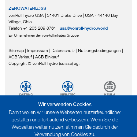
ZEROWATERLOSS
vonRoll hydro USA | 31401 Drake Drive
|
USA - 44140 Bay
Village, Ohio
Telefon +1 205 209 8761
|
usa@vonroll-hydro.world
Ein Unternehmen der vonRoll infratec Gruppe
Sitemap
|
Impressum
|
Datenschutz
|
Nutzungsbedingungen
|
AGB Verkauf
|
AGB Einkauf
Copyright © vonRoll hydro (suisse) ag.
Wir verwenden Cookies
Damit wollen wir unsere Webseiten nutzerfreundlicher
gestalten und fortlaufend verbessern. Wenn Sie die
Webseiten weiter nutzen, stimmen Sie dadurch der
Verwendung von Cookies zu.