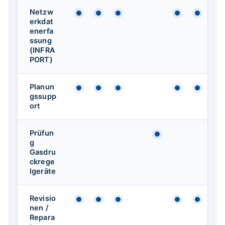
Netzw
Verfügbar
Verfügbar
Verfügbar
Verfügbar
Verfüg
erkdat
enerfa
ssung
(INFRA
PORT)
Planun
Verfügbar
Verfügbar
Verfügbar
Verfügbar
Verfüg
gssupp
ort
Prüfun
Verfügbar
g
Gasdru
ckrege
lgeräte
Revisio
Verfügbar
Verfügbar
Verfügbar
Verfügbar
Verfüg
nen /
Repara