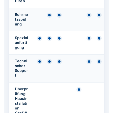
turen
Rohrne
Verfügbar
Verfügbar
Verfügbar
Verfüg
tzspül
ung
Spezial
Verfügbar
Verfügbar
Verfügbar
Verfügbar
Verfüg
anferti
gung
Techni
Verfügbar
Verfügbar
Verfügbar
Verfügbar
Verfüg
scher
Suppor
t
Überpr
Verfügbar
üfung
Hausin
stallati
on
Gas/W