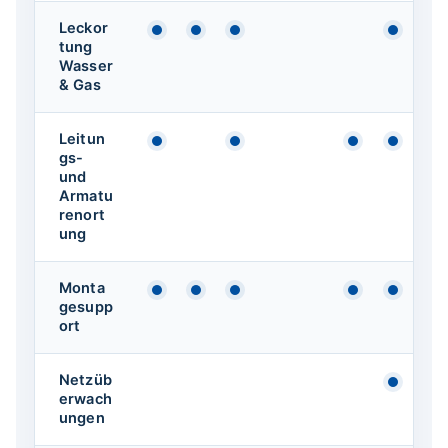
Leckor
Verfügbar
Verfügbar
Verfügbar
Verfüg
tung
Wasser
& Gas
Leitun
Verfügbar
Verfügbar
Verfügbar
Verfüg
gs-
und
Armatu
renort
ung
Monta
Verfügbar
Verfügbar
Verfügbar
Verfügbar
Verfüg
gesupp
ort
Netzüb
Verfüg
erwach
ungen