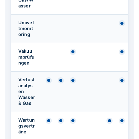
asser
Umwel
Verfüg
tmonit
oring
Vakuu
Verfügbar
Verfüg
mprüfu
ngen
Verlust
Verfügbar
Verfügbar
Verfügbar
Verfüg
analys
en
Wasser
& Gas
Wartun
Verfügbar
Verfügbar
Verfügbar
Verfügbar
Verfüg
gsvertr
äge