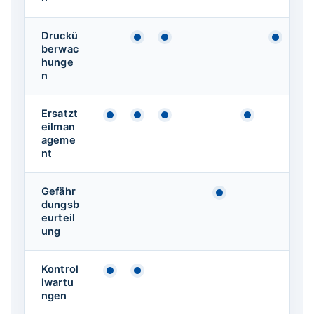
Druckü
Verfügbar
Verfügbar
Verfüg
berwac
hunge
n
Ersatzt
Verfügbar
Verfügbar
Verfügbar
Verfügbar
eilman
ageme
nt
Gefähr
Verfügbar
dungsb
eurteil
ung
Kontrol
Verfügbar
Verfügbar
lwartu
ngen