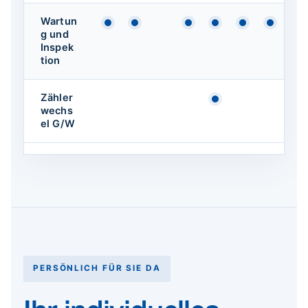
Wartun
Verfügbar
Verfügbar
Verfügbar
Verfügbar
Verfügbar
Verfüg
g und
Inspek
tion
Zähler
Verfügbar
wechs
el G/W
PERSÖNLICH FÜR SIE DA