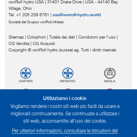
vonRoll hydro USA | 31401 Drake Drive
|
USA - 44140 Bay
Village, Ohio
Tel. +1 205 209 8761
|
usa@vonroll-hydro.world
Società del Gruppo vonRoll infratec
Sitemap
|
Colophon
|
Tutela dei dati
|
Condizioni per l’uso
|
CG Vendita
|
CG Acquisti
Copyright © vonRoll hydro (suisse) ag. Tutti i diritti riservati.
Utilizziamo i cookie
Vogliamo rendere i nostri siti web più facili da usare e
migliorarli continuamente. Se continuate a utilizzare i
siti web, acconsentite all'uso dei cookie.
Per ulteriori informazioni, consultare le istruzioni dei