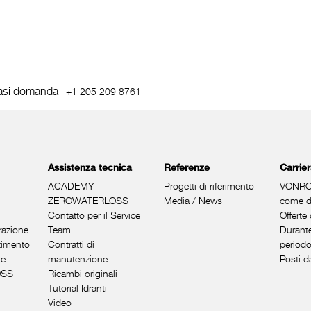
iasi domanda
|
+1 205 209 8761
Assistenza tecnica
Referenze
Carrie
ACADEMY
Progetti di riferimento
VONRO
ZEROWATERLOSS
Media / News
come da
Contatto per il Service
Offerte 
razione
Team
Durante
timento
Contratti di
periodo
ue
manutenzione
Posti d
OSS
Ricambi originali
Tutorial Idranti
Video