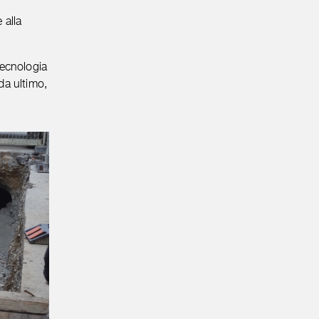
 alla
tecnologia
da ultimo,
.