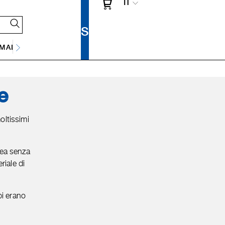
IT
SMALTIMENTO DELLE ACQUE REFLUE
e
oltissimi
cea senza
riale di
bi erano