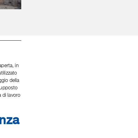
aperta, in
tilizzato
ggio della
esupposto
a di lavoro
enza