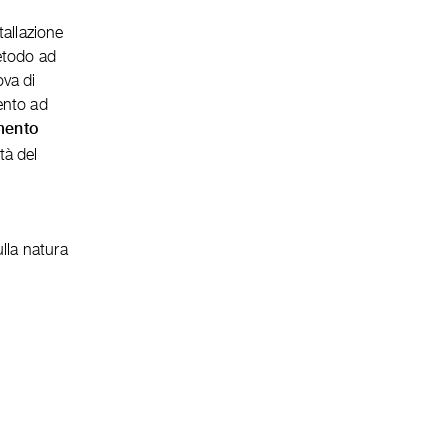
tallazione
metodo ad
ova di
ento ad
mento
tà del
ulla natura