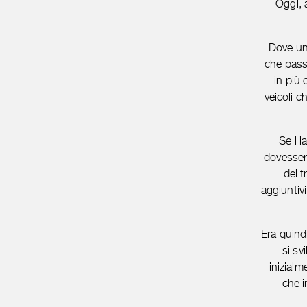
Oggi, 
Dove un 
che passe
in più 
veicoli 
Se i l
dovessero
del t
aggiuntivi
Era quindi
si sv
inizialm
che i