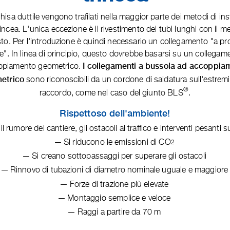
 ghisa duttile vengono trafilati nella maggior parte dei metodi di ins
incea. L'unica eccezione è il rivestimento dei tubi lunghi con il 
to. Per l'introduzione è quindi necessario un collegamento "a pr
ne". In linea di principio, questo dovrebbe basarsi su un collegam
ppiamento geometrico.
I collegamenti a bussola ad accoppia
sono riconoscibili da un cordone di saldatura sull'estremi
etrico
®
raccordo, come nel caso del giunto BLS
.
Rispettoso dell'ambiente!
 il rumore del cantiere, gli ostacoli al traffico e interventi pesanti s
Si riducono le emissioni di CO
2
Si creano sottopassaggi per superare gli ostacoli
Rinnovo di tubazioni di diametro nominale uguale e maggiore
Forze di trazione più elevate
Montaggio semplice e veloce
Raggi a partire da 70 m