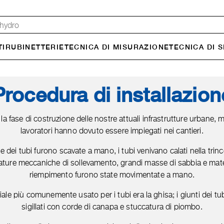
TI
RUBINETTERIE
TECNICA DI MISURA­ZIONE
TECNICA DI 
Procedura di installazion
la fase di costruzione delle nostre attuali infrastrutture urbane, m
lavoratori hanno dovuto essere impiegati nei cantieri.
ee dei tubi furono scavate a mano, i tubi venivano calati nella trin
ature meccaniche di sollevamento, grandi masse di sabbia e mate
riempimento furono state movimentate a mano.
riale più comunemente usato per i tubi era la ghisa; i giunti dei tu
sigillati con corde di canapa e stuccatura di piombo.