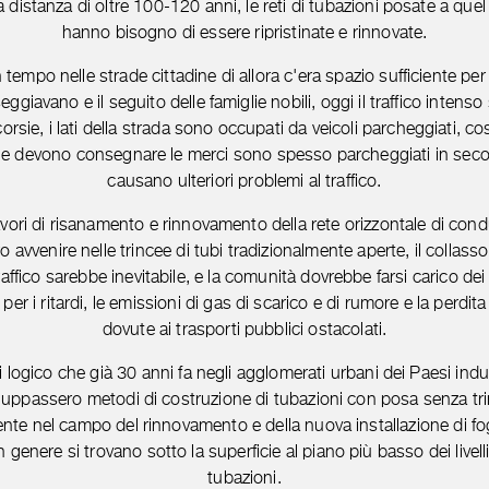
a distanza di oltre 100-120 anni, le reti di tubazioni posate a que
hanno bisogno di essere ripristinate e rinnovate.
tempo nelle strade cittadine di allora c'era spazio sufficiente per
ggiavano e il seguito delle famiglie nobili, oggi il traffico intenso
corsie, i lati della strada sono occupati da veicoli parcheggiati, co
che devono consegnare le merci sono spesso parcheggiati in secon
causano ulteriori problemi al traffico.
avori di risanamento e rinnovamento della rete orizzontale di con
 avvenire nelle trincee di tubi tradizionalmente aperte, il collass
raffico sarebbe inevitabile, e la comunità dovrebbe farsi carico dei
 per i ritardi, le emissioni di gas di scarico e di rumore e la perdita
dovute ai trasporti pubblici ostacolati.
 logico che già 30 anni fa negli agglomerati urbani dei Paesi indus
iluppassero metodi di costruzione di tubazioni con posa senza tr
ente nel campo del rinnovamento e della nuova installazione di f
n genere si trovano sotto la superficie al piano più basso dei livelli
tubazioni.