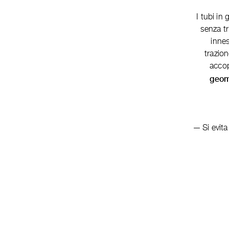
I tubi in
senza tr
innes
trazio
acco
geom
Si evita