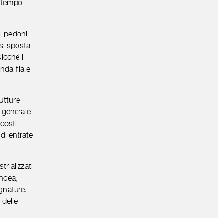
l tempo
 i pedoni
 si sposta
sicché i
da fila e
dutture
o generale
 costi
 di entrate
trializzati
incea,
ognature,
 delle