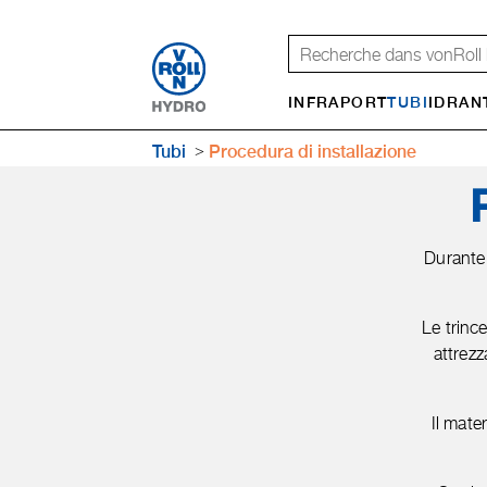
INFRAPORT
TUBI
IDRAN
Tubi
Procedura di installa­zione
Durante 
Le trinc
attrezz
Il mate