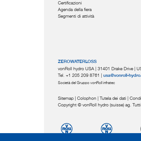
Certificazioni
Agenda della fiera
Segmenti di attività
ZEROWATERLOSS
vonRoll hydro USA | 31401 Drake Drive
|
US
Tel. +1 205 209 8761
|
usa@vonroll-hydro
Società del Gruppo vonRoll infratec
Sitemap
|
Colophon
|
Tutela dei dati
|
Condi
Copyright © vonRoll hydro (suisse) ag. Tutti i d