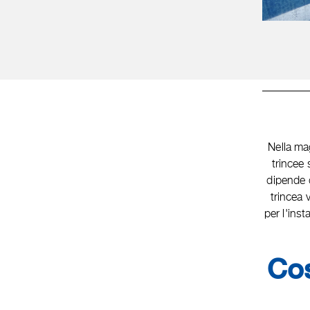
Nella mag
trincee 
dipende d
trincea 
per l'inst
Cos