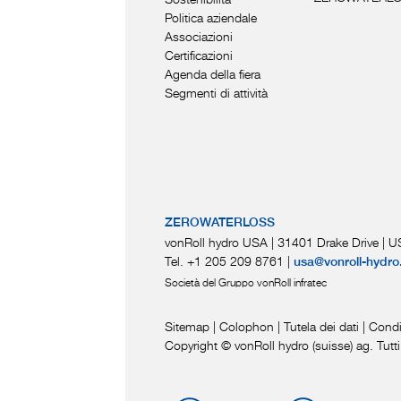
Politica aziendale
Associazioni
Certificazioni
Agenda della fiera
Segmenti di attività
ZEROWATERLOSS
vonRoll hydro USA | 31401 Drake Drive
|
US
Tel. +1 205 209 8761
|
usa@vonroll-hydro
Società del Gruppo vonRoll infratec
Sitemap
|
Colophon
|
Tutela dei dati
|
Condi
Copyright © vonRoll hydro (suisse) ag. Tutti i d