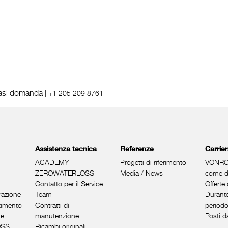
iasi domanda
|
+1 205 209 8761
Assistenza tecnica
Referenze
Carrie
ACADEMY
Progetti di riferimento
VONRO
ZEROWATERLOSS
Media / News
come da
Contatto per il Service
Offerte 
razione
Team
Durante
timento
Contratti di
periodo
ue
manutenzione
Posti d
OSS
Ricambi originali