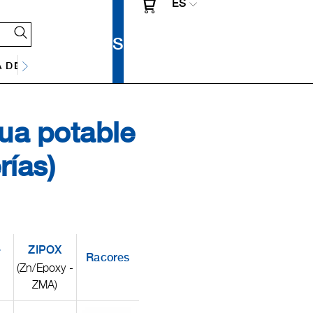
ES
 DE DRENAJE
gua potable
rías)
-
ZIPOX
Racores
(Zn/Epoxy -
ZMA)