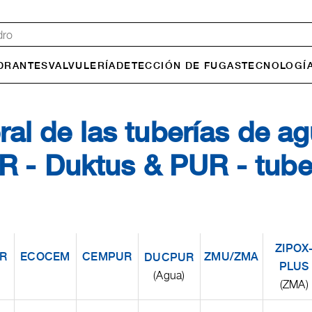
DRANTES
VALVULERÍA
DETECCIÓN DE FUGAS
TECNOLOGÍA
ral de las tuberías de a
 - Duktus & PUR - tube
ZIPOX
R
ECOCEM
CEMPUR
ZMU/ZMA
DUCPUR
PLUS
(Agua)
(ZMA)