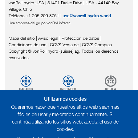
vonRoll hydro USA | 31401 Drake Drive
|
USA - 44140 Bay
Village, Ohio
Teléfono +1 205 209 8761
|
usa@vonroll-hydro.world
Una empresa del grupo vonRoll infratec.
Mapa del sitio
|
Aviso legal
|
Protección de datos
|
Condiciones de uso
|
CGVS Venta de
|
CGVS Compras
Copyright © vonRoll hydro (suisse) ag. Todos los derechos
reservados.
Utilizamos cookies
Queremos hacer que nuestros sitios web sean más
fáciles de usar y mejorarlos continuamente. Si
continúa utilizando los sitios web, acepta el uso de
cookies.