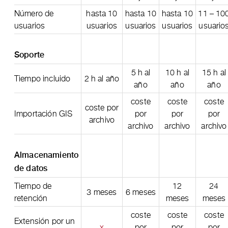
Número de
hasta 10
hasta 10
hasta 10
11 – 10
usuarios
usuarios
usuarios
usuarios
usuario
Soporte
5 h al
10 h al
15 h al
Tiempo incluido
2 h al año
año
año
año
coste
coste
coste
coste por
Importación GIS
por
por
por
archivo
archivo
archivo
archivo
Almacenamiento
de datos
Tiempo de
12
24
3 meses
6 meses
retención
meses
meses
coste
coste
coste
Extensión por un
x
por
por
por