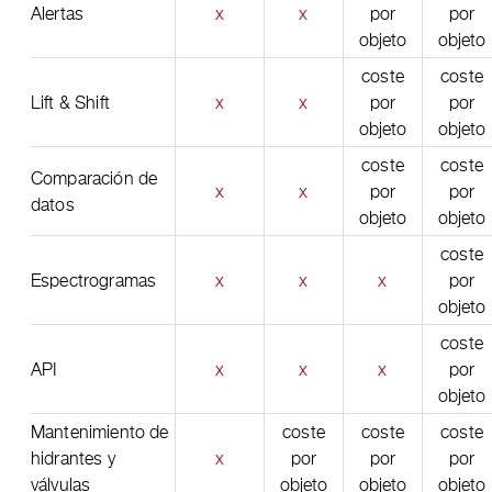
Alertas
x
x
por
por
objeto
objeto
coste
coste
Lift & Shift
x
x
por
por
objeto
objeto
coste
coste
Comparación de
x
x
por
por
datos
objeto
objeto
coste
Espectrogramas
x
x
x
por
objeto
coste
API
x
x
x
por
objeto
Mantenimiento de
coste
coste
coste
hidrantes y
x
por
por
por
válvulas
objeto
objeto
objeto