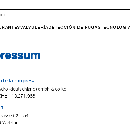
DRANTES
VALVULERÍA
DETECCIÓN DE FUGAS
TECNOLOGÍA
pressum
de la empresa
ydro (deutschland) gmbh & co kg
 CHE-113.271.968
ón
rasse 52 – 54
 Wetzlar