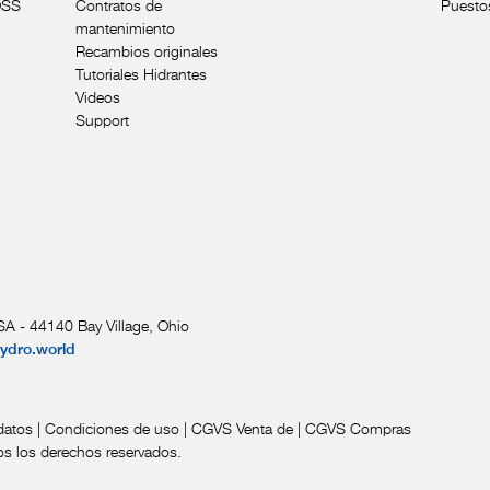
OSS
Contratos de
Puesto
mantenimiento
Recambios originales
Tutoriales Hidrantes
Videos
Support
A - 44140 Bay Village, Ohio
hydro.world
datos
|
Condiciones de uso
|
CGVS Venta de
|
CGVS Compras
os los derechos reservados.