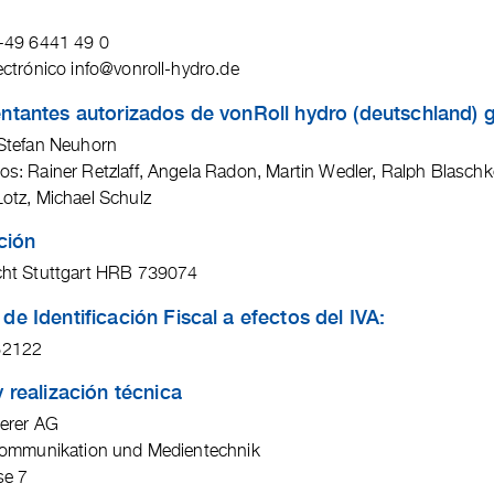
+49 6441 49 0
ectrónico info@vonroll-hydro.de
ntantes autorizados de vonRoll hydro (deutschland) 
Stefan Neuhorn
s: Rainer Retzlaff, Angela Radon, Martin Wedler, Ralph Blaschk
otz, Michael Schulz
ción
cht Stuttgart HRB 739074
e Identificación Fiscal a efectos del IVA:
62122
 realización técnica
erer AG
Kommunikation und Medientechnik
se 7