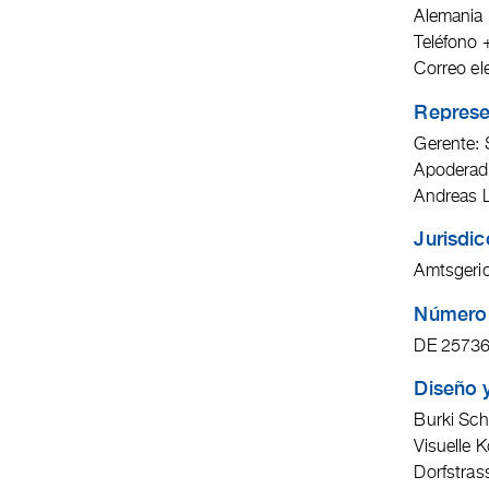
Alemania
Teléfono 
Correo el
Represe
Gerente: 
Apoderado
Andreas L
Jurisdic
Amtsgeri
Número d
DE 2573
Diseño y
Burki Sch
Visuelle 
Dorfstras