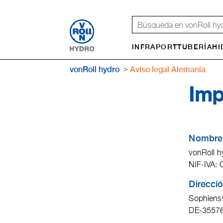
INFRAPORT
TUBERÍA
HI
vonRoll hydro
Aviso legal Alemania
Im
Nombre 
vonRoll h
NIF-IVA:
Direcci
Sophienst
DE-35576