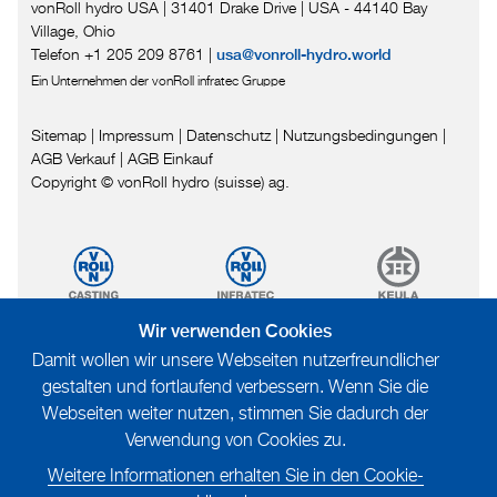
vonRoll hydro USA | 31401 Drake Drive
|
USA - 44140 Bay
Village, Ohio
Telefon +1 205 209 8761
|
usa@vonroll-hydro.world
Ein Unternehmen der vonRoll infratec Gruppe
Sitemap
|
Impressum
|
Datenschutz
|
Nutzungsbedingungen
|
AGB Verkauf
|
AGB Einkauf
Copyright © vonRoll hydro (suisse) ag.
Wir verwenden Cookies
Damit wollen wir unsere Webseiten nutzerfreundlicher
gestalten und fortlaufend verbessern. Wenn Sie die
Webseiten weiter nutzen, stimmen Sie dadurch der
Verwendung von Cookies zu.
Weitere Informationen erhalten Sie in den Cookie-