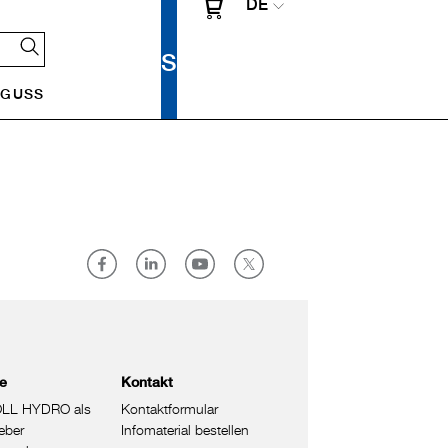
DE
UGUSS
re
Kontakt
LL HYDRO als
Kontaktformular
eber
Infomaterial bestellen