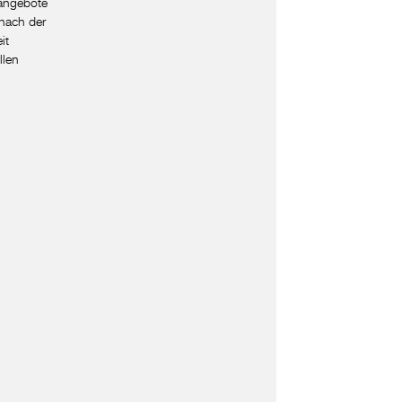
nangebote
nach der
it
llen