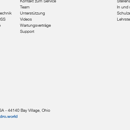
Kontakt zum Service
Stelle
Team
In und 
echnik
Unterstützung
Schulze
OSS
Videos
Lehrste
e
Wartungsverträge
Support
A - 44140 Bay Village, Ohio
dro.world