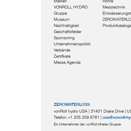
Marken
Rohre
VONROLL HYDRO
Messtechnik
Gruppe
Entwässerungst
Museum
ZEROWATERL
Nachhaltigkeit
Produktkatalog
Geschäftsfelder
Sponsoring
Unternehmenspolitik
Verbände
Zertifikate
Messe Agenda
ZEROWATERLOSS
vonRoll hydro USA | 31401 Drake Drive
|
US
Telefon +1 205 209 8761
|
usa@vonroll-hy
Ein Unternehmen der vonRoll infratec Gruppe