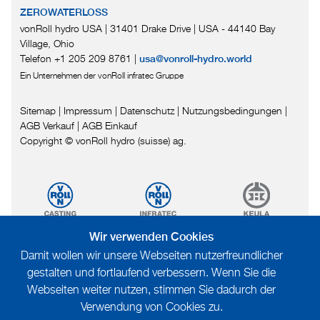
ZEROWATERLOSS
vonRoll hydro USA | 31401 Drake Drive
|
USA - 44140 Bay
Village, Ohio
Telefon +1 205 209 8761
|
usa@vonroll-hydro.world
Ein Unternehmen der vonRoll infratec Gruppe
Sitemap
|
Impressum
|
Datenschutz
|
Nutzungsbedingungen
|
AGB Verkauf
|
AGB Einkauf
Copyright © vonRoll hydro (suisse) ag.
Wir verwenden Cookies
Damit wollen wir unsere Webseiten nutzerfreundlicher
gestalten und fortlaufend verbessern. Wenn Sie die
Webseiten weiter nutzen, stimmen Sie dadurch der
Verwendung von Cookies zu.