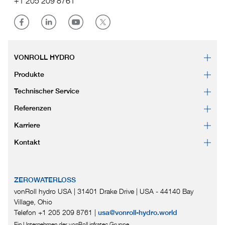
+1 205 209 8761
VONROLL HYDRO
Produkte
Technischer Service
Referenzen
Karriere
Kontakt
ZEROWATERLOSS
vonRoll hydro USA | 31401 Drake Drive
|
USA - 44140 Bay
Village, Ohio
Telefon +1 205 209 8761
|
usa@vonroll-hydro.world
Ein Unternehmen der vonRoll infratec Gruppe