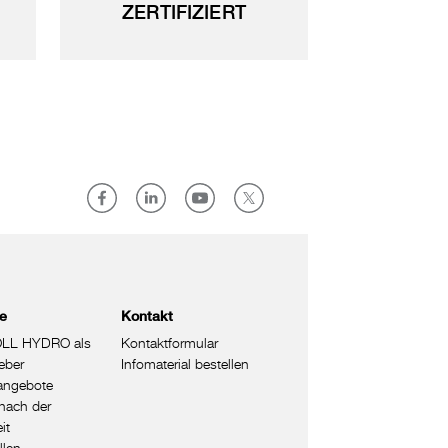
ZERTIFIZIERT
re
Kontakt
LL HYDRO als
Kontaktformular
eber
Infomaterial bestellen
nangebote
nach der
it
llen