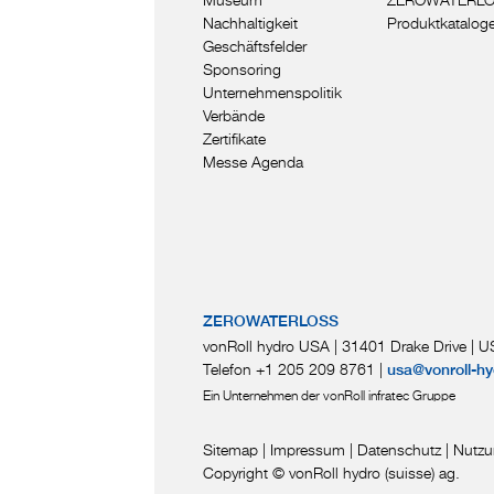
Nachhaltigkeit
Produktkatalog
Geschäftsfelder
Sponsoring
Unternehmenspolitik
Verbände
Zertifikate
Messe Agenda
ZEROWATERLOSS
vonRoll hydro USA | 31401 Drake Drive
|
US
Telefon +1 205 209 8761
|
usa@vonroll-hy
Ein Unternehmen der vonRoll infratec Gruppe
Sitemap
|
Impressum
|
Datenschutz
|
Nutzu
Copyright © vonRoll hydro (suisse) ag.