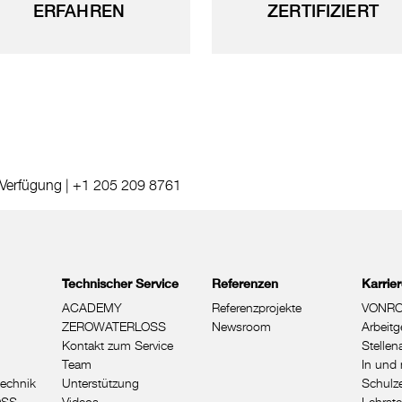
ERFAHREN
ZERTIFIZIERT
 Verfügung |
+1 205 209 8761
Technischer Service
Referenzen
Karrie
ACADEMY
Referenzprojekte
VONRO
ZEROWATERLOSS
Newsroom
Arbeitg
Kontakt zum Service
Stelle
Team
In und 
echnik
Unterstützung
Schulze
OSS
Videos
Lehrste