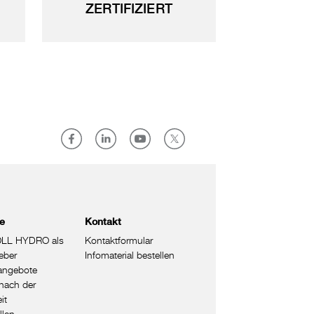
ZERTIFIZIERT
re
Kontakt
LL HYDRO als
Kontaktformular
eber
Infomaterial bestellen
nangebote
nach der
it
llen