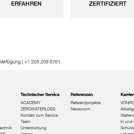
ERFAHREN
ZERTIFIZIERT
 Verfügung |
+1 205 209 8761
Technischer Service
Referenzen
Karrie
ACADEMY
Referenzprojekte
VONRO
ZEROWATERLOSS
Newsroom
Arbeitg
Kontakt zum Service
Stelle
Team
In und 
echnik
Unterstützung
Schulze
OSS
Videos
Lehrste