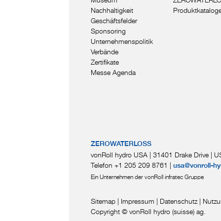
Nachhaltigkeit
Produktkatalog
Geschäftsfelder
Sponsoring
Unternehmenspolitik
Verbände
Zertifikate
Messe Agenda
ZEROWATERLOSS
vonRoll hydro USA | 31401 Drake Drive
|
US
Telefon +1 205 209 8761
|
usa@vonroll-hy
Ein Unternehmen der vonRoll infratec Gruppe
Sitemap
|
Impressum
|
Datenschutz
|
Nutzu
Copyright © vonRoll hydro (suisse) ag.