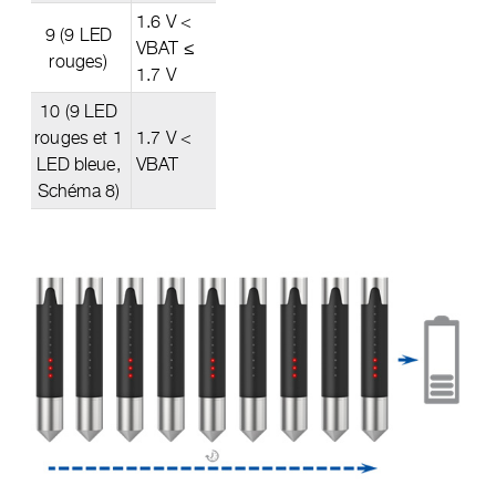
1.6 V <
9 (9 LED
VBAT ≤
rouges)
1.7 V
10 (9 LED
rouges et 1
1.7 V <
LED bleue,
VBAT
Schéma 8)