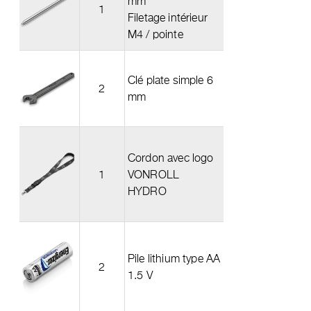
mm
1
Filetage intérieur
M4 / pointe
Clé plate simple 6
2
mm
Cordon avec logo
1
VONROLL
HYDRO
Pile lithium type AA
2
1.5 V