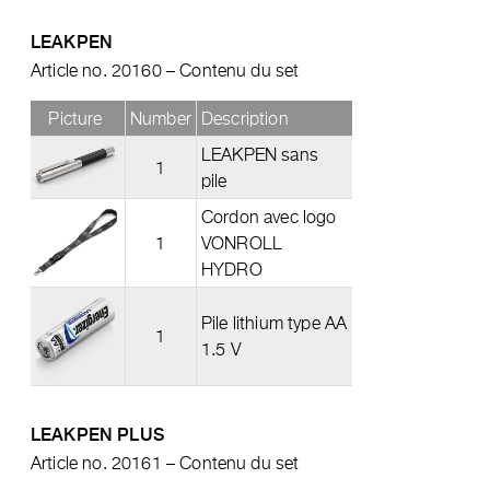
LEAKPEN
Article no. 20160 – Contenu du set
Picture
Number
Description
LEAKPEN sans
1
pile
Cordon avec logo
1
VONROLL
HYDRO
Pile lithium type AA
1
1.5 V
LEAKPEN PLUS
Article no. 20161 – Contenu du set