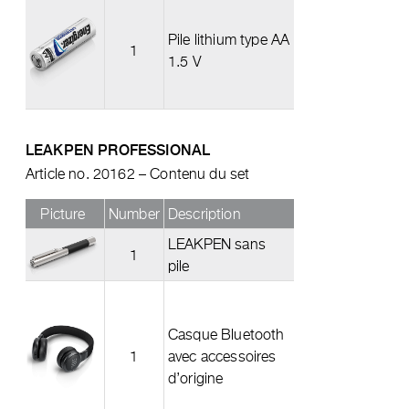
Pile lithium type AA
1
1.5 V
LEAKPEN PROFESSIONAL
Article no. 20162 – Contenu du set
Picture
Number
Description
LEAKPEN sans
1
pile
Casque Bluetooth
1
avec accessoires
d’origine