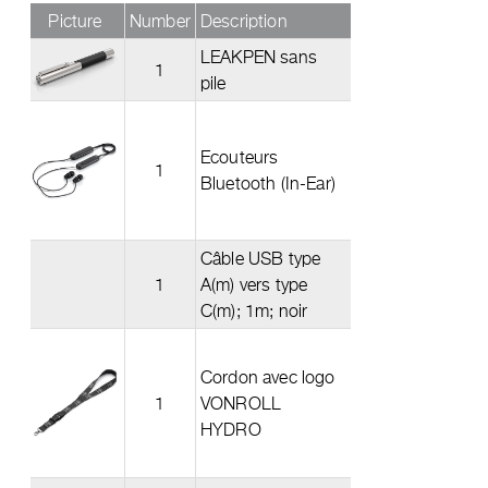
Picture
Number
Description
LEAKPEN sans
1
pile
Ecouteurs
1
Bluetooth (In-Ear)
Câble USB type
1
A(m) vers type
C(m); 1m; noir
Cordon avec logo
1
VONROLL
HYDRO