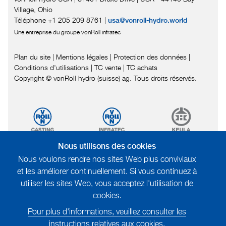
Village, Ohio
Téléphone +1 205 209 8761
|
usa@vonroll-hydro.world
Une entreprise du groupe vonRoll infratec
Plan du site
|
Mentions légales
|
Protection des données
|
Conditions d'utilisations
|
TC vente |
TC achats
Copyright © vonRoll hydro (suisse) ag. Tous droits réservés.
Nous utilisons des cookies
Nous voulons rendre nos sites Web plus conviviaux
et les améliorer continuellement. Si vous continuez à
utiliser les sites Web, vous acceptez l'utilisation de
cookies.
Pour plus d'informations, veuillez consulter les
instructions relatives aux cookies.