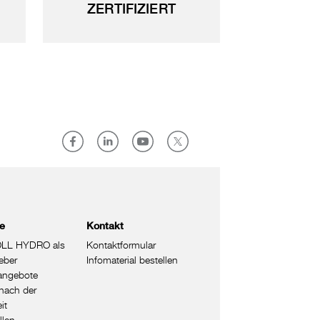
ZERTIFIZIERT
re
Kontakt
LL HYDRO als
Kontaktformular
eber
Infomaterial bestellen
nangebote
nach der
it
llen