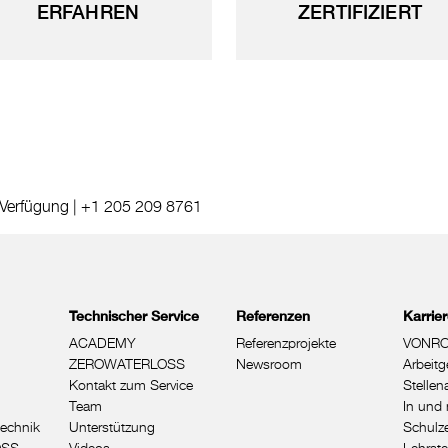
ERFAHREN
ZERTIFIZIERT
 Verfügung |
+1 205 209 8761
Technischer Service
Referenzen
Karrie
ACADEMY
Referenzprojekte
VONRO
ZEROWATERLOSS
Newsroom
Arbeitg
Kontakt zum Service
Stelle
Team
In und 
echnik
Unterstützung
Schulze
OSS
Videos
Lehrste