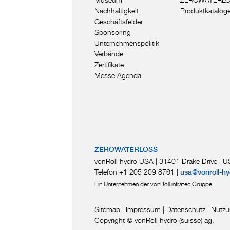
Nachhaltigkeit
Produktkatalog
Geschäftsfelder
Sponsoring
Unternehmenspolitik
Verbände
Zertifikate
Messe Agenda
ZEROWATERLOSS
vonRoll hydro USA | 31401 Drake Drive
|
US
Telefon +1 205 209 8761
|
usa@vonroll-hy
Ein Unternehmen der vonRoll infratec Gruppe
Sitemap
|
Impressum
|
Datenschutz
|
Nutzu
Copyright © vonRoll hydro (suisse) ag.