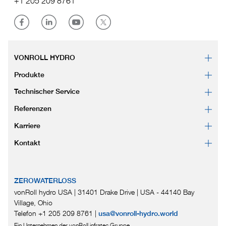
+1 205 209 8761
VONROLL HYDRO
Produkte
Technischer Service
Referenzen
Karriere
Kontakt
ZEROWATERLOSS
vonRoll hydro USA | 31401 Drake Drive
|
USA - 44140 Bay
Village, Ohio
Telefon +1 205 209 8761
|
usa@vonroll-hydro.world
Ein Unternehmen der vonRoll infratec Gruppe