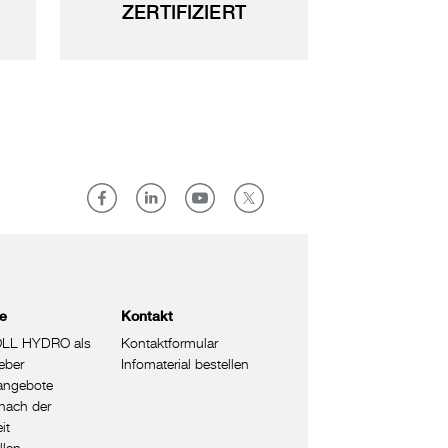
ZERTIFIZIERT
re
Kontakt
LL HYDRO als
Kontaktformular
eber
Infomaterial bestellen
nangebote
nach der
it
llen