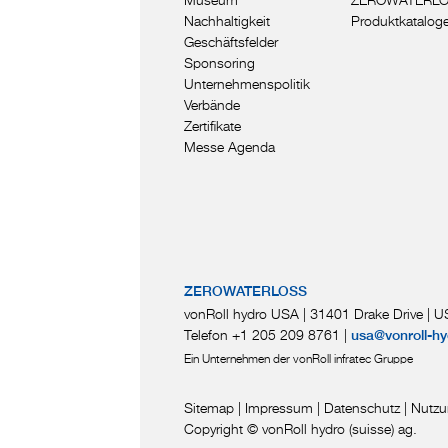
Nachhaltigkeit
Produktkatalog
Geschäftsfelder
Sponsoring
Unternehmenspolitik
Verbände
Zertifikate
Messe Agenda
ZEROWATERLOSS
vonRoll hydro USA | 31401 Drake Drive
|
US
Telefon +1 205 209 8761
|
usa@vonroll-hy
Ein Unternehmen der vonRoll infratec Gruppe
Sitemap
|
Impressum
|
Datenschutz
|
Nutzu
Copyright © vonRoll hydro (suisse) ag.