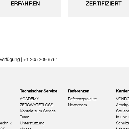
ERFAHREN
ZERTIFIZIERT
 Verfügung |
+1 205 209 8761
Technischer Service
Referenzen
Karrie
ACADEMY
Referenzprojekte
VONRO
ZEROWATERLOSS
Newsroom
Arbeitg
Kontakt zum Service
Stelle
Team
In und 
echnik
Unterstützung
Schulze
OSS
Videos
Lehrste