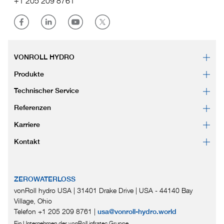
+1 205 209 8761
VONROLL HYDRO
Produkte
Technischer Service
Referenzen
Karriere
Kontakt
ZEROWATERLOSS
vonRoll hydro USA | 31401 Drake Drive
|
USA - 44140 Bay
Village, Ohio
Telefon +1 205 209 8761
|
usa@vonroll-hydro.world
Ein Unternehmen der vonRoll infratec Gruppe