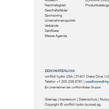
Nachhaltigkeit
Produktkatalog
Geschäftsfelder
Sponsoring
Unternehmenspolitik
Verbände
Zertifikate
Messe Agenda
ZEROWATERLOSS
vonRoll hydro USA | 31401 Drake Drive
|
US
Telefon +1 205 209 8761
|
usa@vonroll-hy
Ein Unternehmen der vonRoll infratec Gruppe
Sitemap
|
Impressum
|
Datenschutz
|
Nutzu
Copyright © vonRoll hydro (suisse) ag.