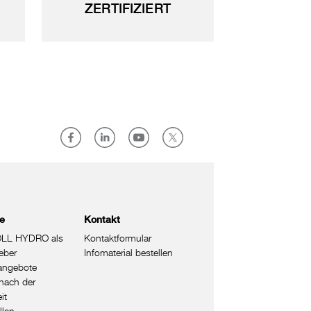
ZERTIFIZIERT
re
Kontakt
LL HYDRO als
Kontaktformular
eber
Infomaterial bestellen
nangebote
nach der
it
llen