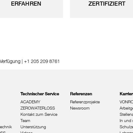
ERFAHREN
ZERTIFIZIERT
 Verfügung |
+1 205 209 8761
Technischer Service
Referenzen
Karrie
ACADEMY
Referenzprojekte
VONRO
ZEROWATERLOSS
Newsroom
Arbeitg
Kontakt zum Service
Stelle
Team
In und 
echnik
Unterstützung
Schulze
OSS
Videos
Lehrste